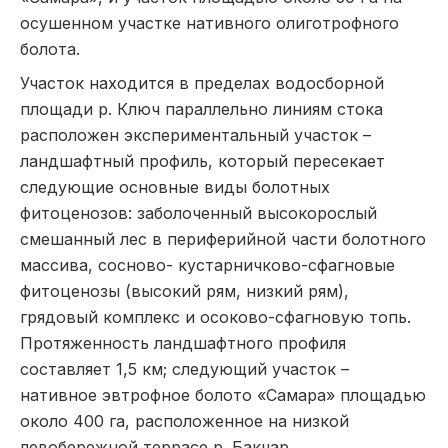
осушенном участке нативного олиготрофного
болота.
Участок находится в пределах водосборной
площади р. Ключ параллельно линиям стока
расположен экспериментальный участок –
ландшафтный профиль, который пересекает
следующие основные виды болотных
фитоценозов: заболоченный высокорослый
смешанный лес в периферийной части болотного
массива, сосново- кустарничково-сфагновые
фитоценозы (высокий рям, низкий рям),
грядовый комплекс и осоково-сфагновую топь.
Протяженность ландшафтного профиля
составляет 1,5 км; следующий участок –
нативное эвтрофное болото «Самара» площадью
около 400 га, расположенное на низкой
левобережной террасе р. Бакчар.